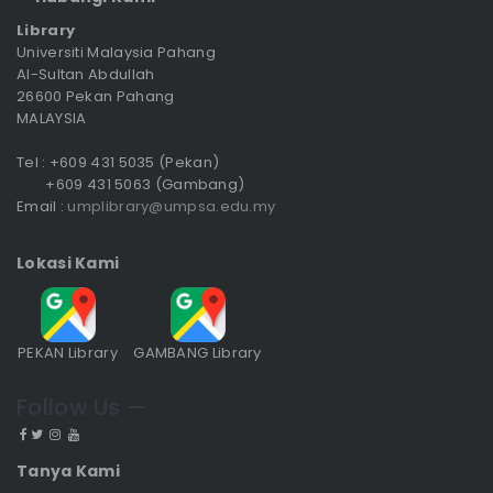
Library
Universiti Malaysia Pahang
Al-Sultan Abdullah
26600 Pekan Pahang
MALAYSIA
Tel : +609 431 5035 (Pekan)
+609 431 5063 (Gambang)
Email :
umplibrary@umpsa.edu.my
Lokasi Kami
PEKAN Library
GAMBANG Library
Follow Us —
Tanya Kami