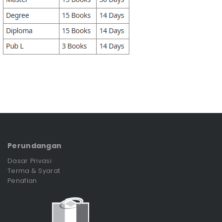
Perundangan
Dasar Privasi
Terma & Syarat
Penafian