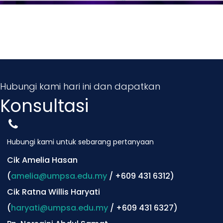
Hubungi kami hari ini dan dapatkan
Konsultasi
Hubungi kami untuk sebarang pertanyaan
Cik Amelia Hasan
(
amelia@umpsa.edu.my
/ +609 431 6312)
Cik Ratna Willis Haryati
(
haryati@umpsa.edu.my
/ +609 431 6327)