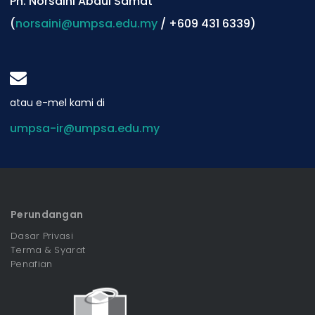
Pn. Norsaini Abdul Samat
(
norsaini@umpsa.edu.my
/ +609 431 6339)
atau e-mel kami di
umpsa-ir@umpsa.edu.my
Perundangan
Dasar Privasi
Terma & Syarat
Penafian