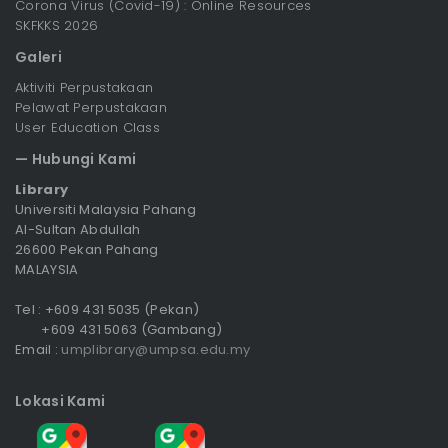
Corona Virus (Covid-19) : Online Resources
SKFKKS 2026
Galeri
Aktiviti Perpustakaan
Pelawat Perpustakaan
User Education Class
— Hubungi Kami
Library
Universiti Malaysia Pahang
Al-Sultan Abdullah
26600 Pekan Pahang
MALAYSIA
Tel : +609 431 5035 (Pekan)
+609 431 5063 (Gambang)
Email :
umplibrary@umpsa.edu.my
Lokasi Kami