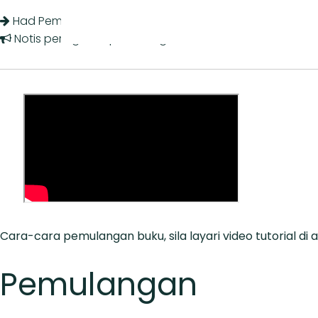
Had Peminjaman
Notis peringatan pemulangan
Cara-cara pemulangan buku, sila layari video tutorial di a
Pemulangan