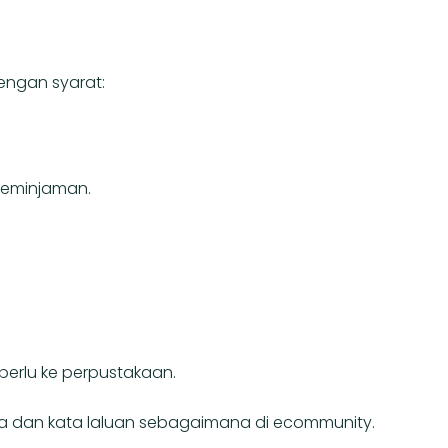
engan syarat:
peminjaman.
rlu ke perpustakaan.
 dan kata laluan sebagaimana di ecommunity.