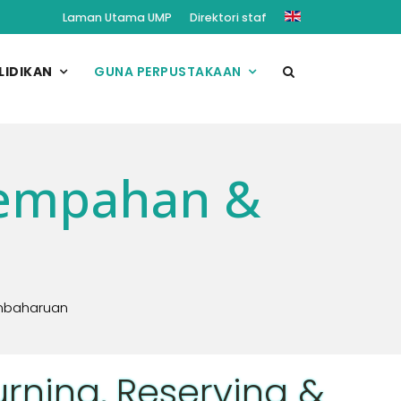
Laman Utama UMP
Direktori staf
LIDIKAN
GUNA PERPUSTAKAAN
Tempahan &
mbaharuan
urning, Reserving &