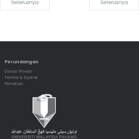
Seterusnya
Seterusnya
Perundangan
Dasar Privasi
Terma & Syarat
Penafian