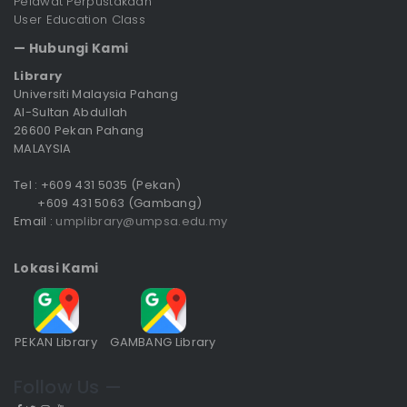
Pelawat Perpustakaan
User Education Class
— Hubungi Kami
Library
Universiti Malaysia Pahang
Al-Sultan Abdullah
26600 Pekan Pahang
MALAYSIA
Tel : +609 431 5035 (Pekan)
+609 431 5063 (Gambang)
Email :
umplibrary@umpsa.edu.my
Lokasi Kami
PEKAN Library
GAMBANG Library
Follow Us —