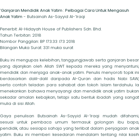
‘
Ganjaran Mendidik Anak Yatim : Pelbagai Cara Untuk Mengasuh
Anak Yatim
- Butsainah As-Sayyid Al-’Iraqi
Penerbit: Al-Hidayah House of Publishers Sdn. Bhd.
Tahun Terbitan: 2018
Nombor Panggilan: BP 173.33 .I73 2018
Bilangan Muka Surat: 331 muka surat
Buku ini mengupas kelebihan, tanggungjawab serta ganjaran besar
yang dijanjikan oleh Allah SWT kepada mereka yang menyantuni,
mendidik dan menjaga anak-anak yatim. Penulis menyoroti topik ini
berdasarkan dalil-dalil daripada Al-Quran dan hadis Nabi SAW,
serta contoh teladan para sahabat dan tokoh Islam terdahulu. Ia
menekankan bahawa menyayangi dan mendidik anak yatim bukan
sekadar amalan kebajikan, tetapi satu bentuk ibadah yang sangat
mulia di sisi Allah.
Gaya penulisan Butsainah As-Sayyid Al-‘Iraqi mudah difahami,
sesuai untuk pembaca umum termasuk golongan ibu bapa,
pendidik, atau sesiapa sahaja yang terlibat dalam penjagaan anak
yatim. Buku ini memberi kesedaran mendalam tentang nilai kasih