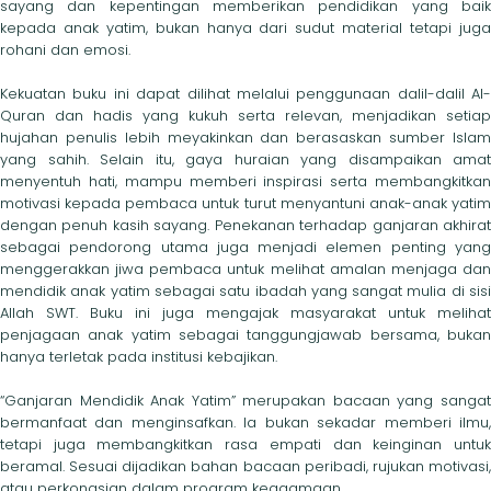
sayang dan kepentingan memberikan pendidikan yang baik
kepada anak yatim, bukan hanya dari sudut material tetapi juga
rohani dan emosi.
Kekuatan buku ini dapat dilihat melalui penggunaan dalil-dalil Al-
Quran dan hadis yang kukuh serta relevan, menjadikan setiap
hujahan penulis lebih meyakinkan dan berasaskan sumber Islam
yang sahih. Selain itu, gaya huraian yang disampaikan amat
menyentuh hati, mampu memberi inspirasi serta membangkitkan
motivasi kepada pembaca untuk turut menyantuni anak-anak yatim
dengan penuh kasih sayang. Penekanan terhadap ganjaran akhirat
sebagai pendorong utama juga menjadi elemen penting yang
menggerakkan jiwa pembaca untuk melihat amalan menjaga dan
mendidik anak yatim sebagai satu ibadah yang sangat mulia di sisi
Allah SWT. Buku ini juga mengajak masyarakat untuk melihat
penjagaan anak yatim sebagai tanggungjawab bersama, bukan
hanya terletak pada institusi kebajikan.
“Ganjaran Mendidik Anak Yatim” merupakan bacaan yang sangat
bermanfaat dan menginsafkan. Ia bukan sekadar memberi ilmu,
tetapi juga membangkitkan rasa empati dan keinginan untuk
beramal. Sesuai dijadikan bahan bacaan peribadi, rujukan motivasi,
atau perkongsian dalam program keagamaan.