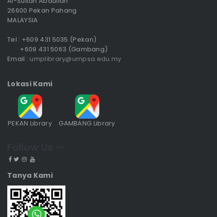
Al-Sultan Abdullah
26600 Pekan Pahang
MALAYSIA
Tel : +609 431 5035 (Pekan)
+609 431 5063 (Gambang)
Email :
umplibrary@umpsa.edu.my
Lokasi Kami
PEKAN Library
GAMBANG Library
Follow Us —
Tanya Kami