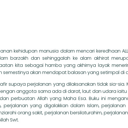
alanan kehidupan manusia dalam mencari keredhaan AL
 alam barzakh dan sehinggalah ke alam akhirat merup
tan kita sebagai hamba yang akhirnya layak menerim
 semestinya akan mendapat balasan yang setimpal di du
ir supaya perjalanan yang dilaksanakan tidak sia-sia. 
 dengan anggota sama ada di darat, laut dan udara iai
 dan perbuatan Allah yang Maha Esa. Buku ini mengan
 perjalanan yang digalakkan dalam Islam, perjalanan 
iarahi orang sakit, perjalanan bersilaturahim, perjalana
llah Swt.