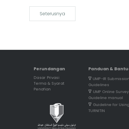
Seterusnya
Perundangan
Panduan & Bantu
Dasar Privasi
∇
UMP-IR Submissio
Terma & Syarat
Guidelines
Penafian
∇
UMP Online Survey
Guideline manual
∇
Guideline for Usin
TURNITIN