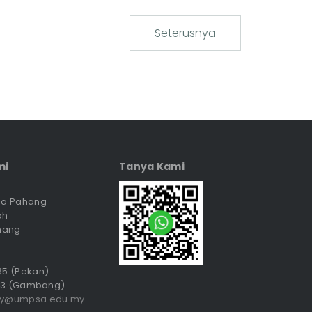
Seterusnya
mi
Tanya Kami
sia Pahang
ah
hang
035 (Pekan)
3 (Gambang)
ry@umpsa.edu.my