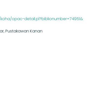
n/koha/opac-detail.pl?biblionumber=74951&
Omar, Pustakawan Kanan