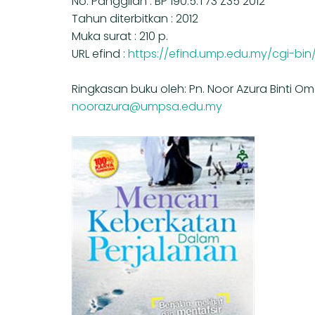
No. Panggilan : BP 190.5.T73 Z35 2012
Tahun diterbitkan : 2012
Muka surat : 210 p.
URL efind :
https://efind.ump.edu.my/cgi-bi
Ringkasan buku oleh: Pn. Noor Azura Binti 
noorazura@umpsa.edu.my