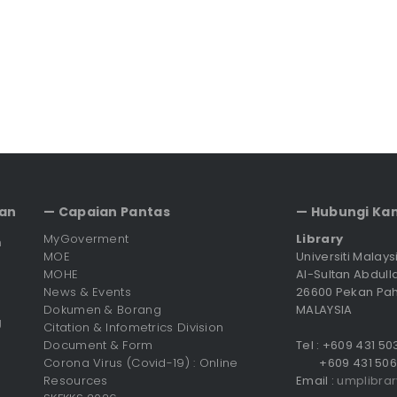
an
— Capaian Pantas
— Hubungi Ka
MyGoverment
Library
n
MOE
Universiti Malay
MOHE
Al-Sultan Abdull
News & Events
26600 Pekan Pa
Dokumen & Borang
MALAYSIA
g
Citation & Infometrics Division
Document & Form
Tel : +609 431 5
Corona Virus (Covid-19) : Online
+609 431 506
Resources
Email :
umplibra