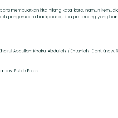
embara membuatkan kita hilang kata-kata, namun kemudian
iki oleh pengembara backpacker, dan pelancong yang 
Khairul Abdullah: Khairul Abdullah. / Entahlah I Dont Know.
rmany. Puteh Press.