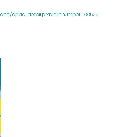
/koha/opac-detail.pl?biblionumber=88632