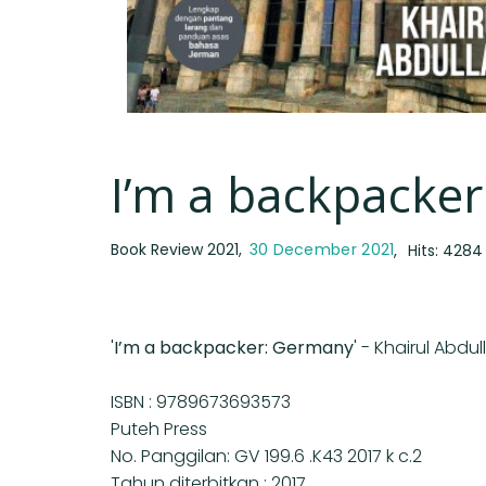
I’m a backpacke
Book Review 2021
30 December 2021
Hits: 4284
'
I’m a backpacker: Germany
' - Khairul Abdul
ISBN : 9789673693573
Puteh Press
No. Panggilan: GV 199.6 .K43 2017 k c.2
Tahun diterbitkan : 2017