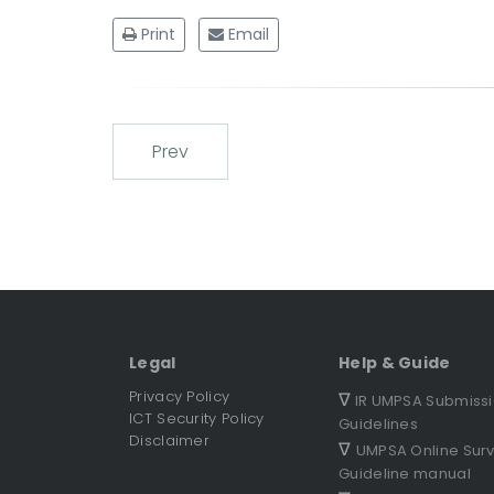
Print
Email
Prev
Legal
Help & Guide
Privacy Policy
∇
IR UMPSA Submiss
ICT Security Policy
Guidelines
Disclaimer
∇
UMPSA Online Sur
Guideline manual