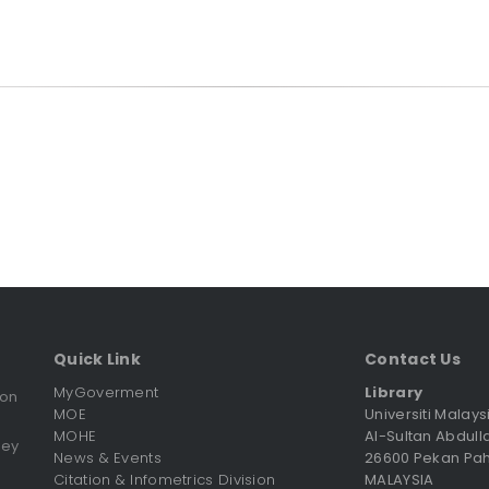
Quick Link
Contact Us
MyGoverment
Library
ion
MOE
Universiti Malay
MOHE
Al-Sultan Abdull
vey
News & Events
26600 Pekan Pa
Citation & Infometrics Division
MALAYSIA