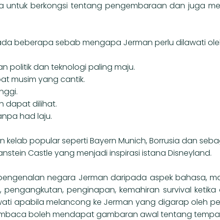
h negara untuk berkongsi tentang pengembaraan dan juga 
n ada beberapa sebab mengapa Jerman perlu dilawati o
 politik dan teknologi paling maju.
 musim yang cantik.
nggi.
h dapat dilihat.
npa had laju.
n kelab popular seperti Bayern Munich, Borrusia dan seba
stein Castle yang menjadi inspirasi istana Disneyland.
 pengenalan negara Jerman daripada aspek bahasa, m
, pengangkutan, penginapan, kemahiran survival ketika 
ilawati apabila melancong ke Jerman yang digarap oleh 
pembaca boleh mendapat gambaran awal tentang tempat y