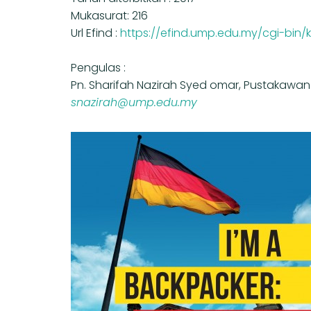
Mukasurat: 216
Url Efind :
https://efind.ump.edu.my/cgi-bin
Pengulas :
Pn. Sharifah Nazirah Syed omar, Pustakawan
snazirah@ump.edu.my