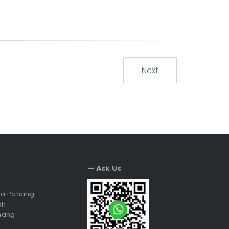
Next
— Ask Us
sia Pahang
ah
hang