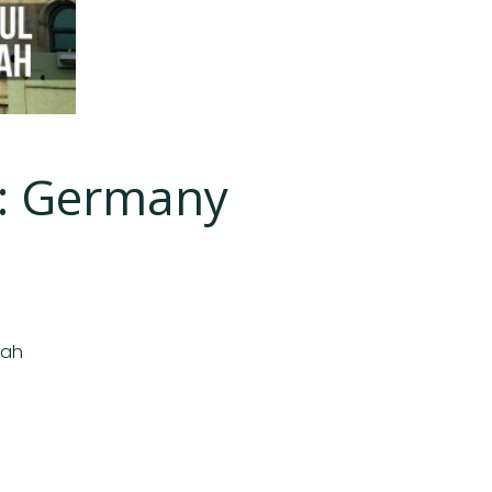
r: Germany
lah