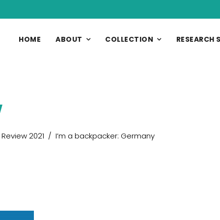
HOME
ABOUT
COLLECTION
RESEARCH 
w
 Review 2021
I’m a backpacker: Germany