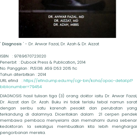
'
Diagnosis
' - Dr. Anwar Fazal, Dr. Azah & Dr. Aizzat
ISBN : 9789670723020
Penerbit : Dubook Press & Publication, 2014
No. Panggilan : PL5138 .A59 D53 2015 fic
Tahun diterbitkan : 2014
URL efind :
https://efind.ump.edu.my/cgi-bin/koha/opac-detail.pl?
biblionumber=79454
DIAGNOSIS hasil tulisan tiga (3) orang doktor iaitu Dr. Anwar Fazal,
Dr. Aizzat dan Dr. Azah. Buku ini tidak terlalu tebal namun sarat
dengan seribu satu karenah pesakit dan perubatan yang
terkandung di dalamnya. Diceritakan dalam 21 cerpen pendek
membawa pembaca menyelami dan memahami dunia sebenar
kedoktoran. Ia sekaligus membuatkan kita lebih menghargai
pengorbanan mereka.