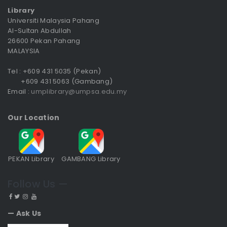
Library
Universiti Malaysia Pahang
Al-Sultan Abdullah
26600 Pekan Pahang
MALAYSIA
Tel : +609 431 5035 (Pekan)
+609 431 5063 (Gambang)
Email :
umplibrary@umpsa.edu.my
Our Location
PEKAN Library
GAMBANG Library
Follow Us —
— Ask Us