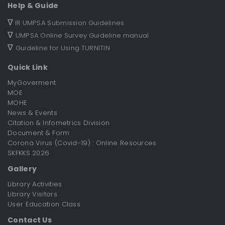
Help & Guide
∇
IR UMPSA Submission Guidelines
∇
UMPSA Online Survey Guideline manual
∇
Guideline for Using TURNITIN
Quick Link
MyGoverment
MOE
MOHE
News & Events
Citation & Infometrics Division
Document & Form
Corona Virus (Covid-19) : Online Resources
SKFKKS 2026
Gallery
Library Activities
Library Visitors
User Education Class
Contact Us