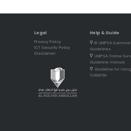
Legal
Help & Guide
Privacy Policy
∇
IR UMPSA Submiss
ICT Security Policy
Guidelines
Disclaimer
∇
UMPSA Online Sur
Guideline manual
∇
Guideline for Usin
TURNITIN