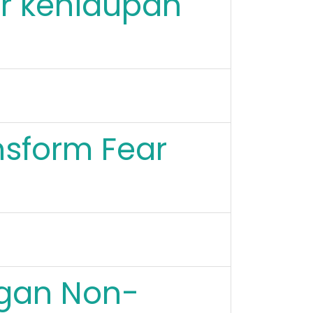
r kehidupan
nsform Fear
ngan Non-