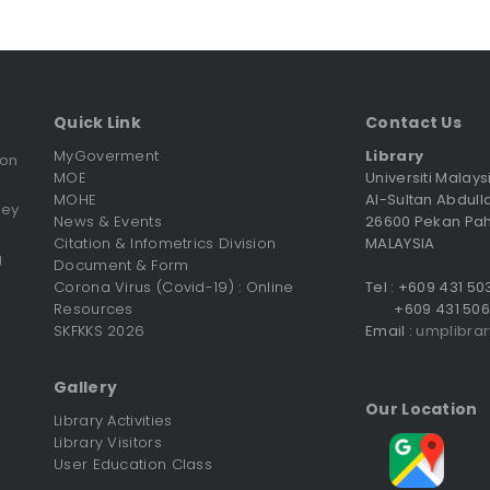
Quick Link
Contact Us
MyGoverment
Library
ion
MOE
Universiti Malay
MOHE
Al-Sultan Abdull
vey
News & Events
26600 Pekan Pa
Citation & Infometrics Division
MALAYSIA
g
Document & Form
Corona Virus (Covid-19) : Online
Tel : +609 431 5
Resources
+609 431 506
SKFKKS 2026
Email :
umplibra
Gallery
Our Location
Library Activities
Library Visitors
User Education Class