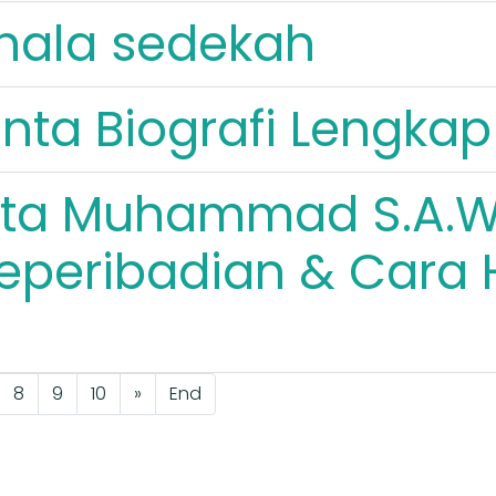
hala sedekah
nta Biografi Lengkap
Kita Muhammad S.A.W.
eperibadian & Cara 
8
9
10
»
End