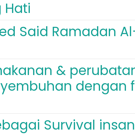
 Hati
d Said Ramadan Al-
akanan & perubatan
nyembuhan dengan f
ebagai Survival insan