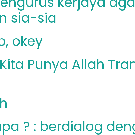
ngurus kerjaya aga
n sia-sia
, okey
Kita Punya Allah Tra
h
pa ? : berdialog de