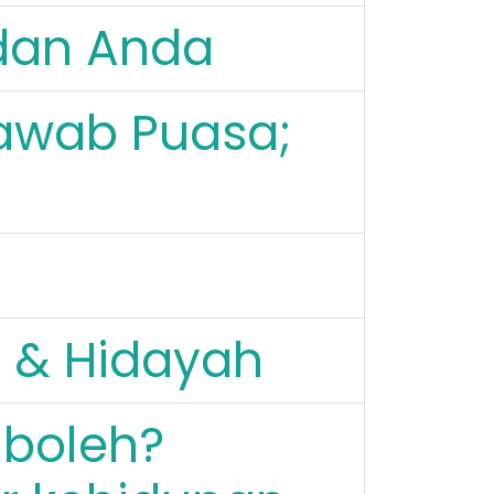
 dan Anda
Jawab Puasa;
n & Hidayah
 boleh?