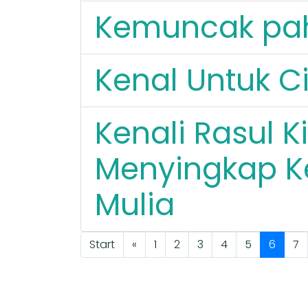
Kemuncak pa
Kenal Untuk Ci
Kenali Rasul 
Menyingkap K
Mulia
Start
«
1
2
3
4
5
6
7