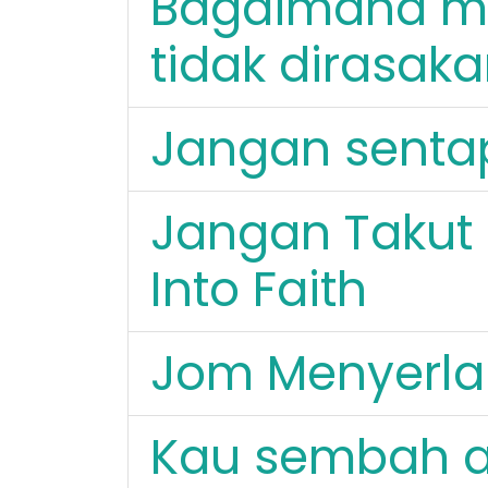
Bagaimana me
tidak dirasaka
Jangan sentap
Jangan Takut 
Into Faith
Jom Menyerla
Kau sembah a