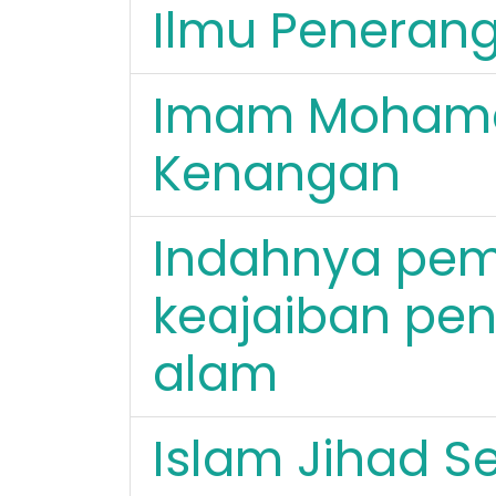
Ilmu Penerang
Imam Mohame
Kenangan
Indahnya pem
keajaiban pe
alam
Islam Jihad S