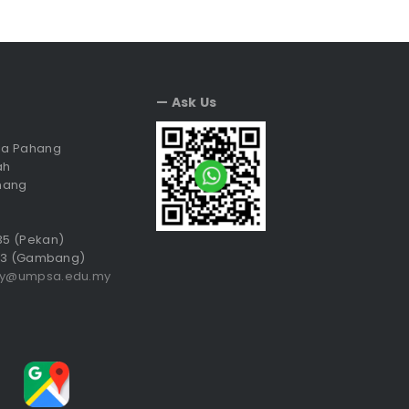
— Ask Us
sia Pahang
ah
hang
035 (Pekan)
3 (Gambang)
ry@umpsa.edu.my