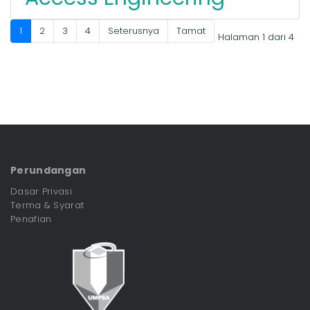
1
2
3
4
Seterusnya
Tamat
Halaman 1 dari 4
Perundangan
Dasar Privasi
Terma & Syarat
Penafian