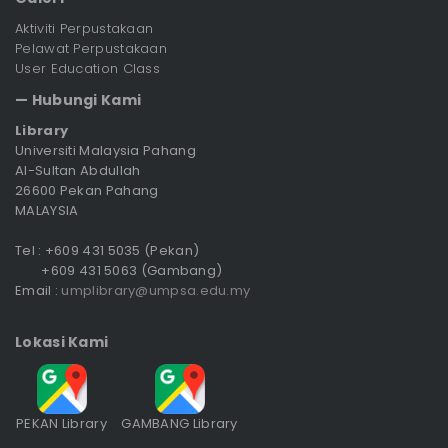
Aktiviti Perpustakaan
Pelawat Perpustakaan
User Education Class
— Hubungi Kami
Library
Universiti Malaysia Pahang
Al-Sultan Abdullah
26600 Pekan Pahang
MALAYSIA
Tel : +609 431 5035 (Pekan)
+609 431 5063 (Gambang)
Email :
umplibrary@umpsa.edu.my
Lokasi Kami
PEKAN Library
GAMBANG Library