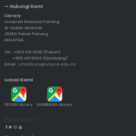
— Hubungi Kami
Library
Universiti Malaysia Pahang
Al-Sultan Abdullah
26600 Pekan Pahang
MALAYSIA
Tel : +609 431 5035 (Pekan)
+609 431 5063 (Gambang)
Email :
umplibrary@umpsa.edu.my
Lokasi Kami
PEKAN Library
GAMBANG Library
Follow Us —