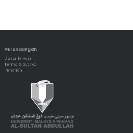
Perundangan
Dasar Privasi
Terma & Syarat
Penafian